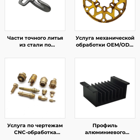
Части точного литья
Услуга механической
из стали по
обработки OEM/ODM
индивидуальному
Точная обработка
заказу
алюминиевых
деталей на CNC
фрезерном станке с
анодированным
покрытием
Услуга по чертежам
Профиль
CNC-обработка
алюминиевого
высокоточных
радиатора