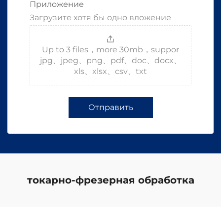
Приложение
Загрузите хотя бы одно вложение
Up to 3 files，more 30mb，suppor
jpg、jpeg、png、pdf、doc、docx、
xls、xlsx、csv、txt
Отправить
токарно-фрезерная обработка