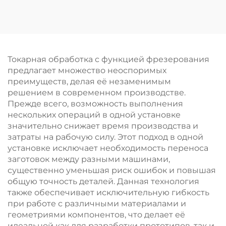
деталей методом
Настраиваемый
CNC-точения из
выдавливаемый
стали/алюминия/
алюминиевый
латуни
радиатор с
анодированным
Токарная обработка с функцией фрезерования
покрытием
предлагает множество неоспоримых
преимуществ, делая её незаменимым
решением в современном производстве.
Прежде всего, возможность выполнения
нескольких операций в одной установке
значительно снижает время производства и
затраты на рабочую силу. Этот подход в одной
установке исключает необходимость переноса
заготовок между разными машинами,
существенно уменьшая риск ошибок и повышая
общую точность деталей. Данная технология
также обеспечивает исключительную гибкость
при работе с различными материалами и
геометриями компонентов, что делает её
идеальной как для разработки прототипов, так и