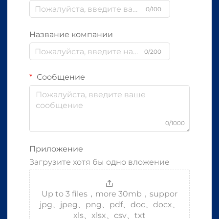
0/100
Название компании
0/200
Сообщение
0/1000
Приложение
Загрузите хотя бы одно вложение
Up to 3 files，more 30mb，suppor
jpg、jpeg、png、pdf、doc、docx、
xls、xlsx、csv、txt