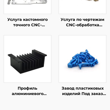
Услуга кастомного
Услуга по чертежам
точного CNC-
CNC-обработка
обработки Стальная /
высокоточных
Алюминиевая
деталей методом
обработка на CNC
CNC-точения из
стали/алюминия/
латуни
Профиль
Завод пластиковых
алюминиевого
изделий Под заказ
радиатора
ABS/PP/PA6
Настраиваемый
Пластиковые
выдавливаемый
изделия методом