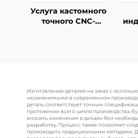
Услуга кастомного
точного CNC-
ин
обработки
ли
Стальная /
под
Алюминиевая
Лит
обработка на CNC
Изготовление деталей на заказ с исполь
незаменимыми в современном производств
деталь соответствует точным спецификац
протяжении всего цикла производства, бу
вносить изменения в дизайн без необходи
разработку. Процесс также позволяет со
производить традиционными методами. Д