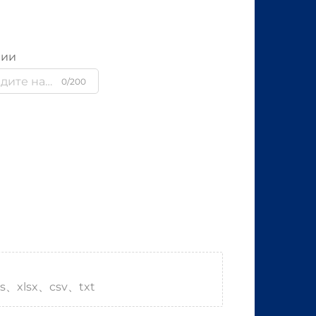
нии
0/200
s、xlsx、csv、txt