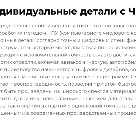
дивидуальные детали с 
 представляют собой вершину точного производства
работки методом ЧПУ (компьютерного числового кон
точные детали согласно точным цифровым специфик
рументы, которые могут двигаться по нескольким 
укции с исключительной точностью, часто достигая
огих отраслях, включая авиакосмическую, автомоби
производства начинается с цифровых дизайнов, с
водятся в машинные инструкции через программы C
тво и воспроизводимость, позволяя при этом быстр
т быть произведены из широкого спектра материало
мпозиты, делая их универсальным решением для разл
в, так и серийных партий с одинаковой точностью д
сценными в современных производственных процесс