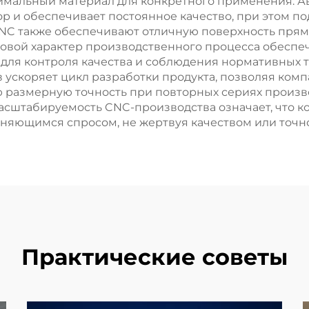
имальный материал для конкретного применения. 
р и обеспечивает постоянное качество, при этом 
 CNC также обеспечивают отличную поверхность пря
овой характер производственного процесса обеспе
 для контроля качества и соблюдения нормативных т
 ускоряет цикл разработки продукта, позволяя ком
ою размерную точность при повторных сериях произв
асштабируемость CNC-производства означает, что к
еняющимся спросом, не жертвуя качеством или точн
Практические советы