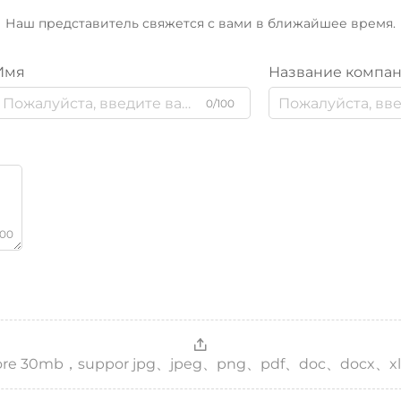
Наш представитель свяжется с вами в ближайшее время.
Имя
Название компа
0/100
000
，more 30mb，suppor jpg、jpeg、png、pdf、doc、docx、xl