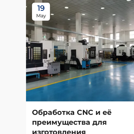
19
May
Обработка CNC и её
преимущества для
изготовления