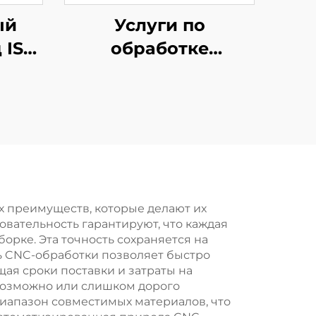
ый
Услуги по
 ISO
обработке
ие
листового металла
ка с
Стальная резка
ным
лазером Штамповка
ием
деталей Покрытие
порошковой
краской
х преимуществ, которые делают их
вательность гарантируют, что каждая
рке. Эта точность сохраняется на
ть CNC-обработки позволяет быстро
ая сроки поставки и затраты на
евозможно или слишком дорого
апазон совместимых материалов, что