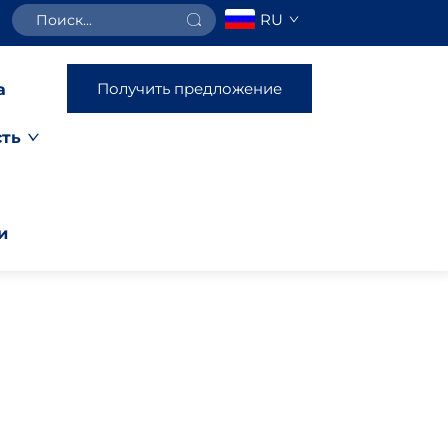
RU
Получить предложение
а
ть
и