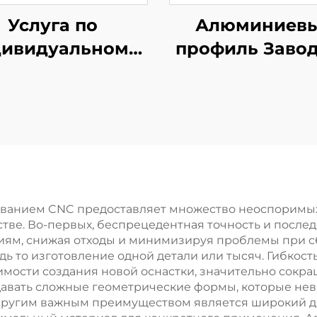
Услуга по
Алюминиев
дивидуальному
профиль Завод
тью пластмасс
Выдавливан
 давлением АБС
алюминия Руч
ой пластиковый
индивидуаль
корпус
анодирован
зованием CNC предоставляет множество неоспоримы
е. Во-первых, беспрецедентная точность и последо
иям, снижая отходы и минимизируя проблемы при сбо
дь то изготовление одной детали или тысяч. Гибкос
мости создания новой оснастки, значительно сокращ
здавать сложные геометрические формы, которые н
ругим важным преимуществом является широкий ди