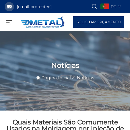
PT
[email protected]
SOLICITAR ORÇAMENTO
Notícias
Página Inicial
>
Notícias
Quais Materiais São Comumente
Usados na Moldagem por Injeção de