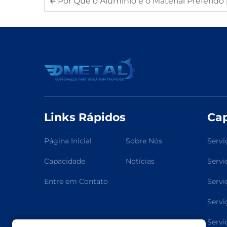
Por Que o Alumínio é o Material Preferido para Dissipa
Links Rápidos
Ca
Página Inicial
Sobre Nós
Servi
Capacidade
Notícias
Servi
Entre em Contato
Servi
Servi
Servi