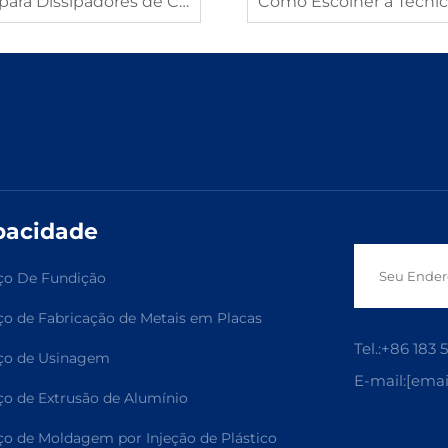
dores de Calor em Eletrônicos
pacidade
ço De Fundição
ço de Fabricação de Metais em Placas
Tel.:
+86 183 
ço de Usinagem
E-mail:
[emai
ço de Extrusão de Alumínio
ço de Moldagem por Injeção de Plástico