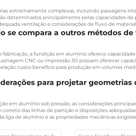
rias extremamente complexas, incluindo passagens inter
os são determinados principalmente pelas capacidades de 
equada ventilação e considerações de fluxo de material
o se compara a outros métodos de 
fabricação, a fundição em alumínio oferece capacidade
usinagem CNC ou impressão 3D possam oferecer capaci
lação custo-benefício para produção em volumes médios
siderações para projetar geometria
ção em alumínio sob pressão, as considerações principa
orreto das linhas de partição e disposições adequadas d
 da liga de alumínio e as propriedades mecânicas exigid