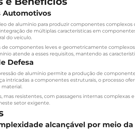
s e Benefícios
 Automotivos
óleo de alumínio para produzir componentes complexos d
integração de múltiplas características em componentes
 do veículo.
de componentes leves e geometricamente complexos par
io atende a esses requisitos, mantendo as característic
de Defesa
b pressão de alumínio permite a produção de component
ça intricadas a componentes estruturais, o processo of
material.
 mas resistentes, com passagens internas complexas e c
neste setor exigente.
s
mplexidade alcançável por meio da