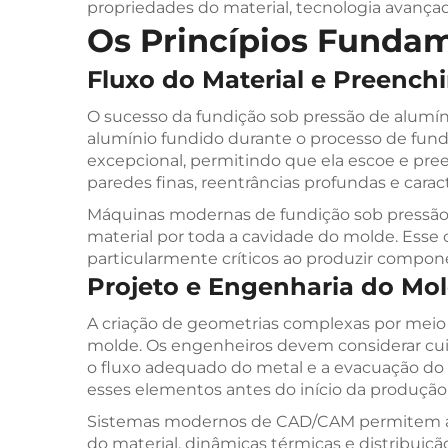
propriedades do material, tecnologia avançad
Os Princípios Funda
Fluxo do Material e Preenc
O sucesso da fundição sob pressão de alu
alumínio fundido durante o processo de fundi
excepcional, permitindo que ela escoe e pree
paredes finas, reentrâncias profundas e carac
Máquinas modernas de fundição sob pressão e
material por toda a cavidade do molde. Esse
particularmente críticos ao produzir compo
Projeto e Engenharia do Mo
A criação de geometrias complexas por meio
molde. Os engenheiros devem considerar cui
o fluxo adequado do metal e a evacuação do 
esses elementos antes do início da produção 
Sistemas modernos de CAD/CAM permitem aos 
do material, dinâmicas térmicas e distribuiçã