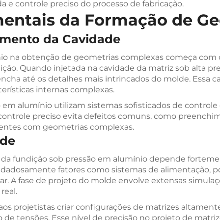
a e controle preciso do processo de fabricação.
mentais da Formação de G
himento da Cavidade
mínio na obtenção de geometrias complexas começa co
ção. Quando injetada na cavidade da matriz sob alta pre
ncha até os detalhes mais intrincados do molde. Essa car
terísticas internas complexas.
m alumínio utilizam sistemas sofisticados de controle
 controle preciso evita defeitos comuns, como preench
nentes com geometrias complexas.
lde
 da fundição sob pressão em alumínio depende fortemen
dadosamente fatores como sistemas de alimentação, poço
ar. A fase de projeto do molde envolve extensas simulaç
real.
projetistas criar configurações de matrizes altament
o de tensões. Esse nível de precisão no projeto de matri