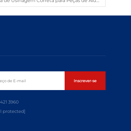
Como Escolher a Técnica de Usinagem Correta para Peças de Alumínio
Inscrever-se
5421 3960
l protected]