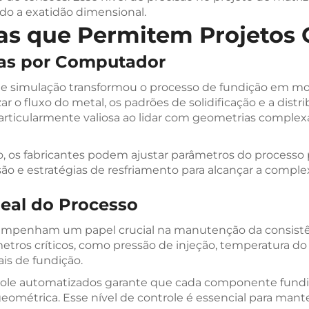
o a exatidão dimensional.
as que Permitem Projetos
das por Computador
de simulação transformou o processo de fundição em mol
r o fluxo do metal, os padrões de solidificação e a dist
articularmente valiosa ao lidar com geometrias complexas,
 os fabricantes podem ajustar parâmetros do processo par
essão e estratégias de resfriamento para alcançar a com
al do Processo
penham um papel crucial na manutenção da consistênc
os críticos, como pressão de injeção, temperatura do
is de fundição.
trole automatizados garante que cada componente fundi
métrica. Esse nível de controle é essencial para man