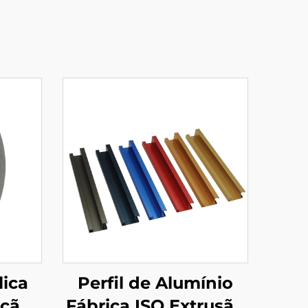
lica
Perfil de Alumínio
ição
Fábrica ISO Extrusão