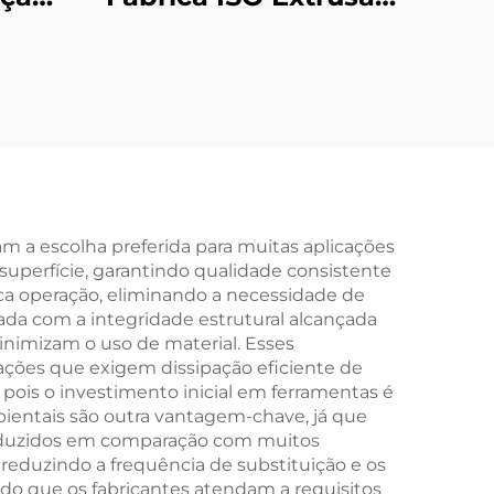
DC12
de Alumínio
Manípulo
a
Personalizado
com
Acabamento
Areia
Anodizado
 a escolha preferida para muitas aplicações
superfície, garantindo qualidade consistente
a operação, eliminando a necessidade de
ada com a integridade estrutural alcançada
imizam o uso de material. Esses
ções que exigem dissipação eficiente de
 pois o investimento inicial em ferramentas é
ientais são outra vantagem-chave, já que
roduzidos em comparação com muitos
reduzindo a frequência de substituição e os
do que os fabricantes atendam a requisitos