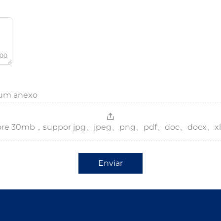
000
s um anexo
，more 30mb，suppor jpg、jpeg、png、pdf、doc、docx、xl
Enviar