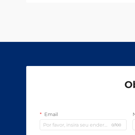
O
Email
0/100