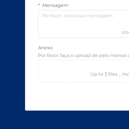
Mensagem
0/1
Anexo
Por favor, faça o upload de pelo meno
Up to 3 files