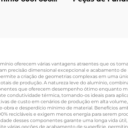
 Personalizado
em Alumínio A
m Acabamento
A380 sob
odizado Preto
Encomend
Acabamento 
Jateamento de 
ínio oferecem várias vantagens atraentes que os tornam
onam precisão dimensional excepcional e acabamento de 
permite a criação de geometrias complexas em uma únic
otais de produção. A natureza leve do alumínio, combin
ponentes que oferecem desempenho ótimo enquanto min
ondutividade térmica, tornando-os ideais para aplica
ativas de custo em cenários de produção em alta volume,
obra e desperdício mínimo de material. Benefícios amb
00% recicláveis e exigem menos energia para serem p
lidade desses componentes garante uma longa vida útil, 
e várias opções de acabamento de superfície, permitin