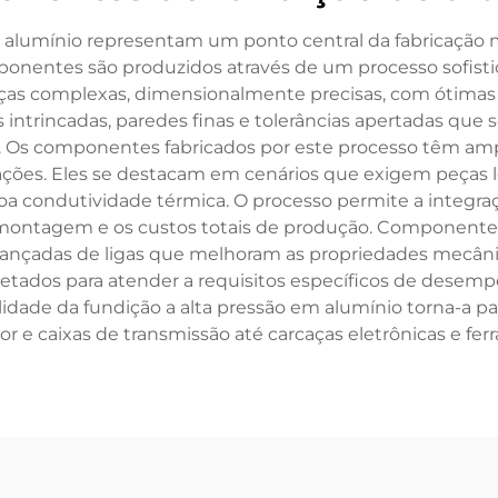
 alumínio representam um ponto central da fabricação 
mponentes são produzidos através de um processo sofist
eças complexas, dimensionalmente precisas, com ótimas 
rincadas, paredes finas e tolerâncias apertadas que ser
. Os componentes fabricados por este processo têm ampl
cações. Eles se destacam em cenários que exigem peças l
boa condutividade térmica. O processo permite a integra
montagem e os custos totais de produção. Componente
nçadas de ligas que melhoram as propriedades mecânicas,
ados para atender a requisitos específicos de desempenh
ilidade da fundição a alta pressão em alumínio torna-a p
 e caixas de transmissão até carcaças eletrônicas e fer