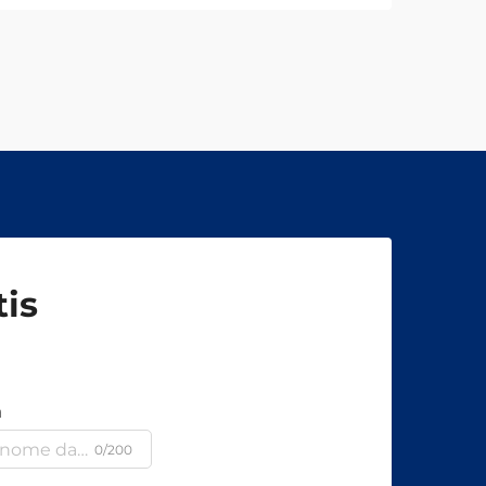
is
a
0/200