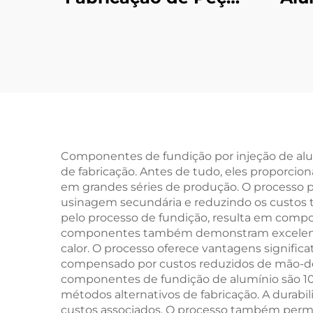
Estampadas em
T5
Metal Folha de Aço
co
OEM com
An
Acabamento em
Zinco Amarelo
Componentes de fundição por injeção de alum
de fabricação. Antes de tudo, eles proporci
em grandes séries de produção. O processo 
usinagem secundária e reduzindo os custos t
pelo processo de fundição, resulta em com
componentes também demonstram excelente c
calor. O processo oferece vantagens signific
compensado por custos reduzidos de mão-de-
componentes de fundição de alumínio são 1
métodos alternativos de fabricação. A durabi
custos associados. O processo também permit