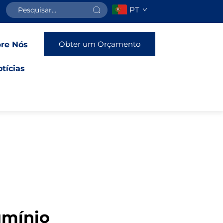
PT
Obter um Orçamento
re Nós
tícias
umínio