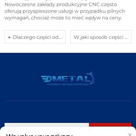
Nowoczesne zakłady produkcyjne CNC często
oferują przyspieszone usługi w przypadku pilnych
wymagań, chociaż może to mieć wpływ na ceny.
Dlaczego części odlewane są idealnym rozwiązaniem dla produkcji masowej
W jaki sposób części odlewane mogą być wykorzystywane w złożonych i niestandardowych projektach
Subskrybuj