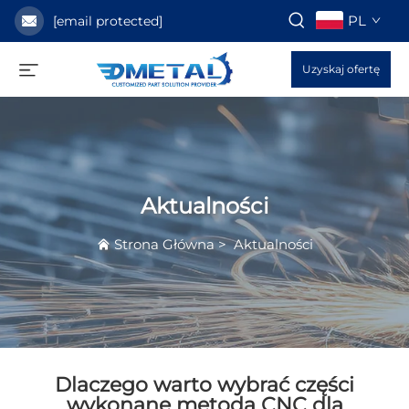
PL
[email protected]
Uzyskaj ofertę
Aktualności
Strona Główna
>
Aktualności
Dlaczego warto wybrać części
wykonane metodą CNC dla