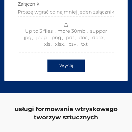
Załącznik
Proszę wgrać co najmniej jeden załącznik
Up to 3 files，more 30mb，suppor
jpg、jpeg、png、pdf、doc、docx、
xls、xlsx、csv、txt
Wyślij
usługi formowania wtryskowego
tworzyw sztucznych