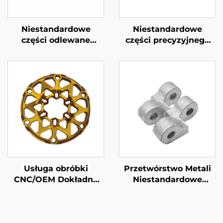
Niestandardowe
Niestandardowe
części odlewane
części precyzyjnego
ciśnieniowo z
wlewu ze stali
aluminium
Usługa obróbki
Przetwórstwo Metali
CNC/OEM Dokładne
Niestandardowe
Części z
Części Metalowe z
Aluminiowego
Litiny w Piasku z
Wytwarzania z
Galwanizacją