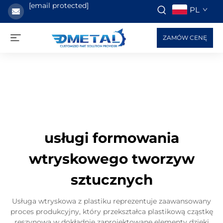
[email protected]
PL
ZAMÓW CENĘ
usługi formowania
wtryskowego tworzyw
sztucznych
Usługa wtryskowa z plastiku reprezentuje zaawansowany
proces produkcyjny, który przekształca plastikową cząstkę
reszynową w dokładnie zaprojektowane elementy dzięki