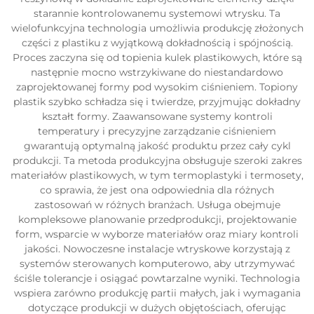
starannie kontrolowanemu systemowi wtrysku. Ta
wielofunkcyjna technologia umożliwia produkcję złożonych
części z plastiku z wyjątkową dokładnością i spójnością.
Proces zaczyna się od topienia kulek plastikowych, które są
następnie mocno wstrzykiwane do niestandardowo
zaprojektowanej formy pod wysokim ciśnieniem. Topiony
plastik szybko schładza się i twierdze, przyjmując dokładny
kształt formy. Zaawansowane systemy kontroli
temperatury i precyzyjne zarządzanie ciśnieniem
gwarantują optymalną jakość produktu przez cały cykl
produkcji. Ta metoda produkcyjna obsługuje szeroki zakres
materiałów plastikowych, w tym termoplastyki i termosety,
co sprawia, że jest ona odpowiednia dla różnych
zastosowań w różnych branżach. Usługa obejmuje
kompleksowe planowanie przedprodukcji, projektowanie
form, wsparcie w wyborze materiałów oraz miary kontroli
jakości. Nowoczesne instalacje wtryskowe korzystają z
systemów sterowanych komputerowo, aby utrzymywać
ściśle tolerancje i osiągać powtarzalne wyniki. Technologia
wspiera zarówno produkcję partii małych, jak i wymagania
dotyczące produkcji w dużych objętościach, oferując