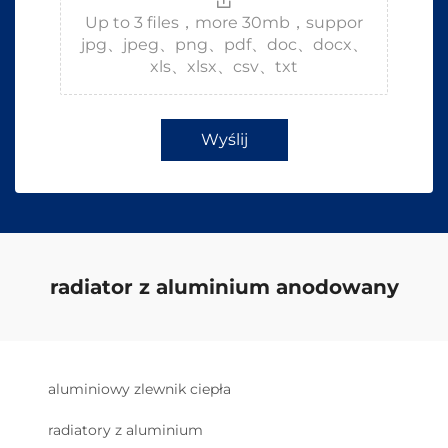
Up to 3 files，more 30mb，suppor
jpg、jpeg、png、pdf、doc、docx、
xls、xlsx、csv、txt
Wyślij
radiator z aluminium anodowany
aluminiowy zlewnik ciepła
radiatory z aluminium