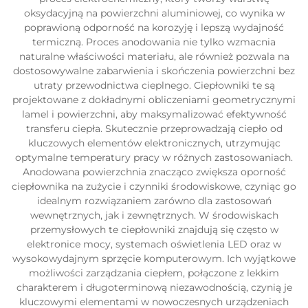
oksydacyjną na powierzchni aluminiowej, co wynika w
poprawioną odporność na korozyję i lepszą wydajność
termiczną. Proces anodowania nie tylko wzmacnia
naturalne właściwości materiału, ale również pozwala na
dostosowywalne zabarwienia i skończenia powierzchni bez
utraty przewodnictwa cieplnego. Ciepłowniki te są
projektowane z dokładnymi obliczeniami geometrycznymi
lamel i powierzchni, aby maksymalizować efektywność
transferu ciepła. Skutecznie przeprowadzają ciepło od
kluczowych elementów elektronicznych, utrzymując
optymalne temperatury pracy w różnych zastosowaniach.
Anodowana powierzchnia znacząco zwiększa oporność
ciepłownika na zużycie i czynniki środowiskowe, czyniąc go
idealnym rozwiązaniem zarówno dla zastosowań
wewnętrznych, jak i zewnętrznych. W środowiskach
przemysłowych te ciepłowniki znajdują się często w
elektronice mocy, systemach oświetlenia LED oraz w
wysokowydajnym sprzęcie komputerowym. Ich wyjątkowe
możliwości zarządzania ciepłem, połączone z lekkim
charakterem i długoterminową niezawodnością, czynią je
kluczowymi elementami w nowoczesnych urządzeniach