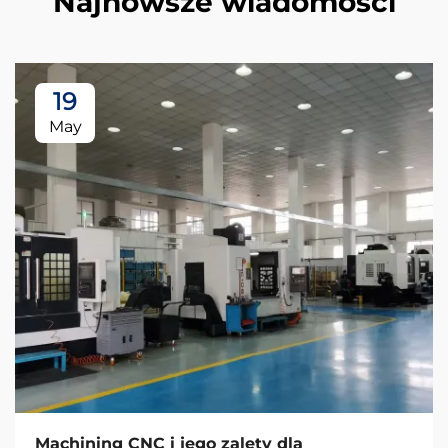
Najnowsze wiadomości
19
May
Machining CNC i jego zalety dla