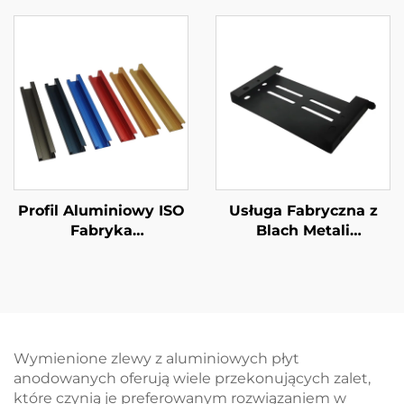
Metalowej Blachy
Metalowej Części
Odciśnięte
Profil Aluminiowy ISO
Usługa Fabryczna z
Fabryka
Blach Metali
Wyekstrudowanej
Stalowych Cięcie
Rączki z
Laserowe Blach,
Anodowaniem
Formowanie Części,
Nakładanie Pianki
Zakonczenie
Wymienione zlewy z aluminiowych płyt
anodowanych oferują wiele przekonujących zalet,
które czynią je preferowanym rozwiązaniem w