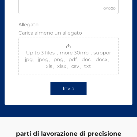
0/1000
Allegato
Carica almeno un allegato
Up to 3 files，more 30mb，suppor
jpg、jpeg、png、pdf、doc、docx、
xls、xlsx、csv、txt
Invia
parti di lavorazione di precisione