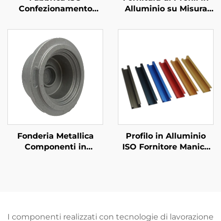
Confezionamento
Alluminio su Misura
Metallico
Estrusi Alluminio 6061
Personalizzato Acciaio
6063 dissipatori di
/ Alluminio Taglio
Calore
Laser
Fonderia Metallica
Profilo in Alluminio
Componenti in
ISO Fornitore Manico
Alluminio A380 ADC12
in Alluminio Estruso
su Misura con Finitura
Con Finitura
Abrasiva
Anodizzata
Personalizzata
I componenti realizzati con tecnologie di lavorazione