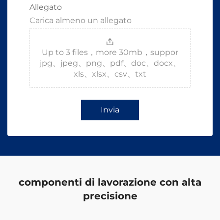
Allegato
Carica almeno un allegato
Up to 3 files，more 30mb，suppor
jpg、jpeg、png、pdf、doc、docx、
xls、xlsx、csv、txt
Invia
componenti di lavorazione con alta
precisione