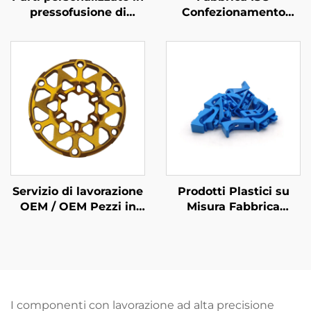
pressofusione di
Confezionamento
alluminio
Metallico
Personalizzato Acciaio
/ Alluminio Taglio
Laser
Servizio di lavorazione
Prodotti Plastici su
OEM / OEM Pezzi in
Misura Fabbrica
alluminio con
Componenti per
lavorazione CNC a
Iniezione Plastica in
controllo numerico con
ABS/PP/PA6
finitura anodizzata
I componenti con lavorazione ad alta precisione