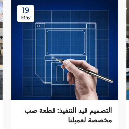
19
May
التصميم قيد التنفيذ: قطعة صب
مخصصة لعميلنا