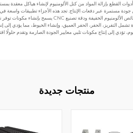
ات القطع بإزالة المواد من كتل الألومنيوم لإنشاء هياكل معقدة بمستوى
صل إلى ±0.005 ملم، مما يضمن جودة مستمرة عبر دفعات الإنتاج. تجد هذه الأجزاء تطب
الأجهزة الطبية والإلكترونيات الاستهلاكية. الجمع بين خصائص
نيع CNC تنفيذ عمليات متعددة تشمل التفريز، الحفر، الحفر العميق، وإنشاء الخيوط، مم
م، تؤدي إلى إنتاج مكونات تلبي معايير الجودة الصارمة وتقدم حلولًا اقتصا
منتجات جديدة