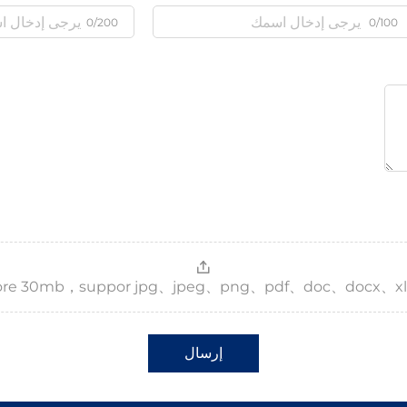
0/200
0/100
，more 30mb，suppor jpg、jpeg、png、pdf、doc、docx、xl
إرسال