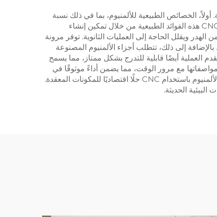
يقات مختلفة. أولاً، الخصائص الطبيعية للألمنيوم، بما في ذلك نسبة
القوة إلى الوزن الممتازة، مقاومة التآكل، ونقل الحرارة الفعال، توفر أساسًا قويًا للمكونات ذات الأداء العالي. يعزز عملية تصنيع CNC هذه الفوائد الطبيعية من خلال تمكين إنشاء
 الهدر ويقلل الحاجة إلى العمليات الثانوية. توفر مرونة
ة. بالإضافة إلى ذلك، تتطلب أجزاء الألمنيوم المصنوعة
. تقدم العملية أيضًا قابلية للتدرج بشكل ممتاز، مما يسمح
مواصفاتها مع مرور الوقت، مما يضمن أداءً موثوقًا في
التطبيقات الصعبة. يؤدي الجمع بين التصنيع الآلي والبرمجة الماهرة إلى تقليل تكاليف العمالة وتحسين الكفاءة، مما يجعل تصنيع الألمنيوم باستخدام CNC حلًا اقتصاديًا للمكونات المعقدة.
البيئية الحديثة.