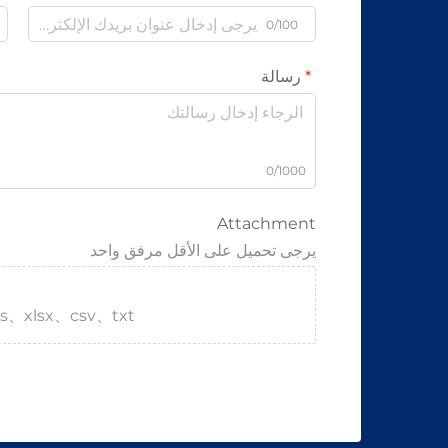
0/100
رسالة
0/1000
Attachment
يرجى تحميل على الأقل مرفق واحد
s、xlsx、csv、txt