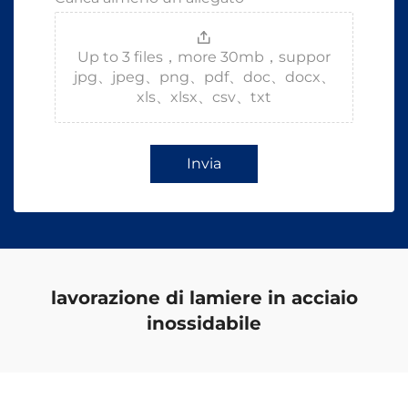
Up to 3 files，more 30mb，suppor
jpg、jpeg、png、pdf、doc、docx、
xls、xlsx、csv、txt
Invia
lavorazione di lamiere in acciaio
inossidabile