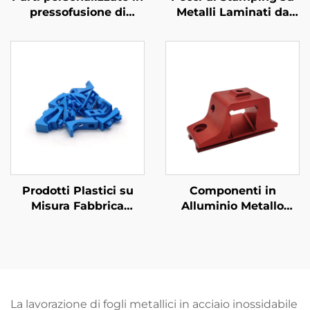
pressofusione di
Metalli Laminati da
alluminio
Fabbrica ISO con
Fabbricazione su
Misura
Prodotti Plastici su
Componenti in
Misura Fabbrica
Alluminio Metallo
Componenti per
Personalizzati 6061
Iniezione Plastica in
Alluminio Estruso CNC
ABS/PP/PA6
Machining con
Anodizzazione
La lavorazione di fogli metallici in acciaio inossidabile