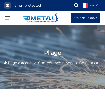
FR
[email protected]
Obtenir un devis
Pliage
Page d’accueil
>
Compétence
>
Service De Fabrication De Métaux Plats