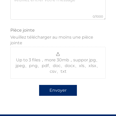
0/1000
Pièce jointe
Veuillez télécharger au moins une pièce
jointe
Up to 3 files，more 30mb，suppor jpg、
jpeg、png、pdf、doc、docx、xls、xlsx、
csv、txt
Envoyer