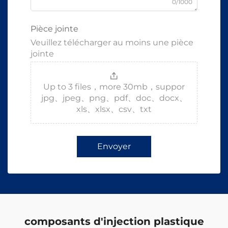
0/1000
Pièce jointe
Veuillez télécharger au moins une pièce
jointe
Up to 3 files，more 30mb，suppor
jpg、jpeg、png、pdf、doc、docx、
xls、xlsx、csv、txt
Envoyer
composants d'injection plastique