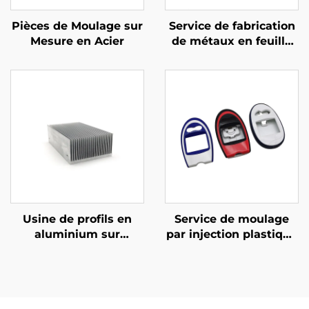
Pièces de Moulage sur
Service de fabrication
Mesure en Acier
de métaux en feuille
sur mesure Pièces en
acier cintrées avec
finition en poudre
Usine de profils en
Service de moulage
aluminium sur
par injection plastique
mesure, extrusion en
sur mesure, boîtier en
aluminium 6061 6063,
plastique moulé par
dissipateur de chaleur
injection en ABS