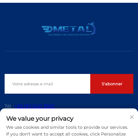
S'abonner
Tél. :
+86 183 5421 3960
We value your privacy
E-mail :
[email protected]
We use cookies and similar tools to provide our services.
If you don't want to accept all cookies, click Personalize