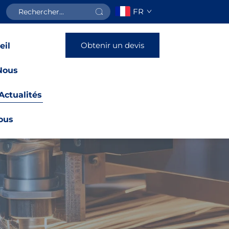
FR
Obtenir un devis
eil
Nous
Actualités
ous