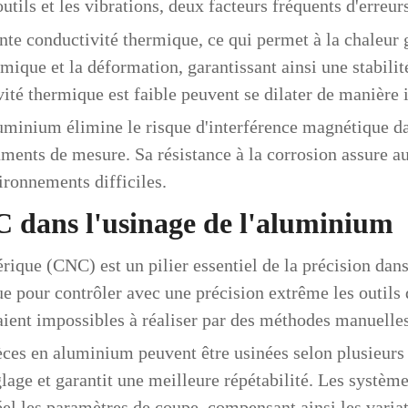
utils et les vibrations, deux facteurs fréquents d'erreur
e conductivité thermique, ce qui permet à la chaleur g
mique et la déformation, garantissant ainsi une stabili
ité thermique est faible peuvent se dilater de manière 
luminium élimine le risque d'interférence magnétique d
uments de mesure. Sa résistance à la corrosion assure a
ronnements difficiles.
C dans l'usinage de l'aluminium
ue (CNC) est un pilier essentiel de la précision dans
 pour contrôler avec une précision extrême les outils 
aient impossibles à réaliser par des méthodes manuelles
es en aluminium peuvent être usinées selon plusieurs pl
églage et garantit une meilleure répétabilité. Les syst
el les paramètres de coupe, compensant ainsi les variati