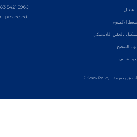
83 5421 3960
لتشغيل
il protected]
غط الألمنيوم
كيل بالحقن البلاستيكي
هاء السطح
 والتغليف
Privacy Policy