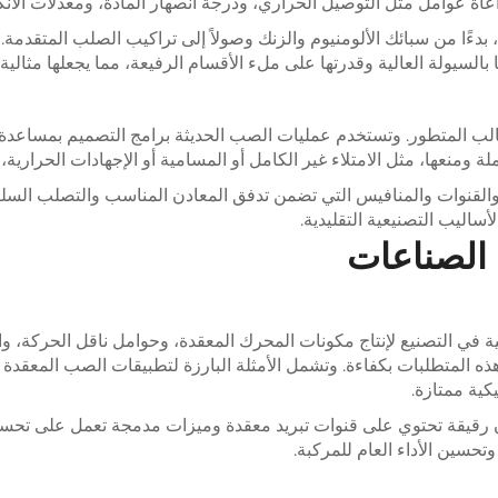
عوامل مثل التوصيل الحراري، ودرجة انصهار المادة، ومعدلات الانكماش
ا من سبائك الألومنيوم والزنك وصولاً إلى تراكيب الصلب المتقدمة. وتُ
ها بالسيولة العالية وقدرتها على ملء الأقسام الرفيعة، مما يجعلها مثا
ومنعها، مثل الامتلاء غير الكامل أو المسامية أو الإجهادات الحرارية، قب
والقنوات والمنافيس التي تضمن تدفق المعادن المناسب والتصلب السل
ساليب التصنيعية التقليدية.
الصناعات
ي التصنيع لإنتاج مكونات المحرك المعقدة، وحوامل ناقل الحركة، والعن
ب هذه المتطلبات بكفاءة. وتشمل الأمثلة البارزة لتطبيقات الصب المع
كية ممتازة.
قيقة تحتوي على قنوات تبريد معقدة وميزات مدمجة تعمل على تحسين ا
حسين الأداء العام للمركبة.