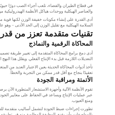
في قطاع الطيران والفضاء، تلعب أجزاء الصب دورًا حيويًا
والعناصر الهيكلية ووحدات هياكل الأنظمة الهيدروليكية 
أدى القدرة على إنشاء مكونات خفيفة الوزن لكنها قوية م
السلامة الهيكلية مع تقليل الوزن إلى الحد الأدنى – وهو عا
تقنيات متقدمة تعزز من قد
المحاكاة الرقمية والنماذج
أدى دمج برامج المحاكاة المتقدمة إلى تغيير طريقة تصميم
التعديلات اللازمة قبل بدء الإنتاج الفعلي. ويقلل هذا 
تأخذ أدوات المحاكاة الحديثة بعين الاعتبار العديد من الم
تعقيدًا بنجاح مع أقل قدر ممكن من التجربة والخطأ.
الأتمتة ومراقبة الجودة
تقوم الأنظمة الآلية وأجهزة الاستشعار المتطورة الآن بر
عبر عمليات الإنتاج ويساعد في الحفاظ على معايير الجودة 
ومنع العيوب.
تطورت إجراءات ضبط الجودة لتشمل أساليب متقدمة للفحص
بالمواصفات وأن يؤدي الوظيفة المطلوبة منه في تطبيقه ال