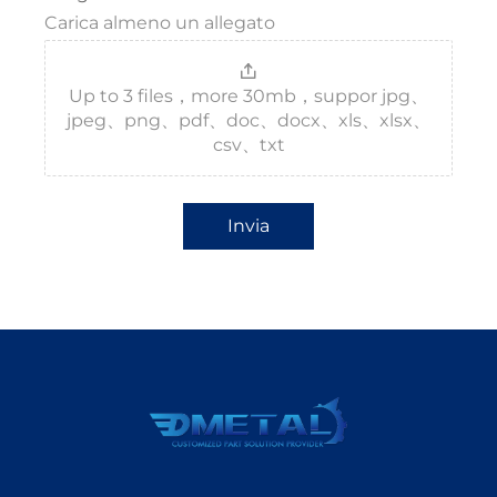
Carica almeno un allegato
Up to 3 files，more 30mb，suppor jpg、
jpeg、png、pdf、doc、docx、xls、xlsx、
csv、txt
Invia