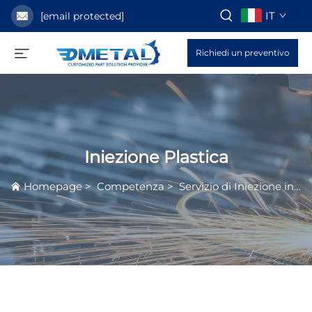
IT
[email protected]
Richiedi un preventivo
Iniezione Plastica
Homepage
>
Competenza
>
Servizio di Iniezione in Plastica