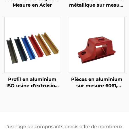
Mesure en Acier
métallique sur mesure
Pièces de frappe en
métal
Profil en aluminium
Pièces en aluminium
ISO usine d'extrusion
sur mesure 6061,
poignée en aluminium
profilé en aluminium
finition par
CNC avec anodisation
anodisation
personnalisée
L'usinage de composants précis offre de nombreux