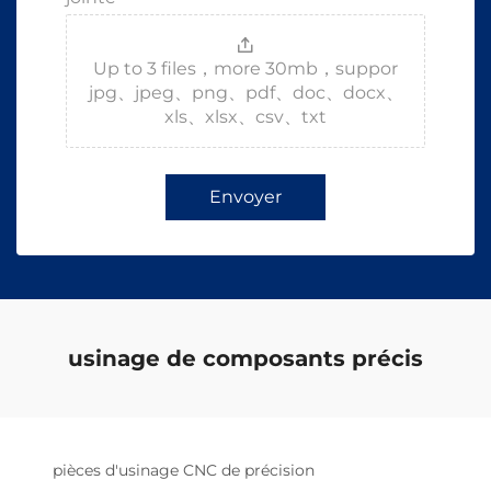
Up to 3 files，more 30mb，suppor
jpg、jpeg、png、pdf、doc、docx、
xls、xlsx、csv、txt
Envoyer
usinage de composants précis
pièces d'usinage CNC de précision